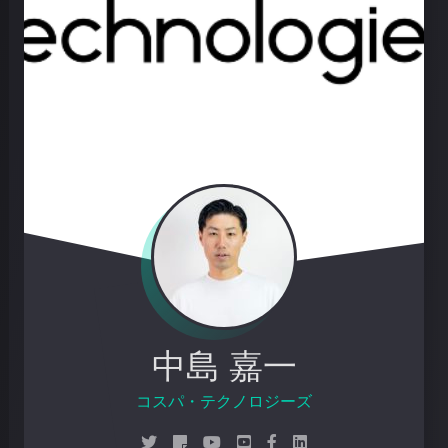
中島 嘉一
コスパ・テク